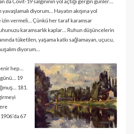
an da Covit-19 salgınının yol açtığı gergin günler…
 yavaşlamalı diyorum… Hayatın akışına yol
e izin vermeli… Çünkü her taraf karamsar
ruhunuzu karamsarlık kaplar… Ruhun düşüncelerin
anında tüketilen, yaşama katkı sağlamayan, uçucu,
konuşalım diyorum…
ylenir hep…
 günü… 19
oğmuş… 181.
girmeyi
lere
m 1906’da 67