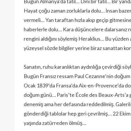
Bugün Almanya’da tatil… Dini bir tatil… Bir yand
Hayat çoğu zaman zorluklarla dolu… İnsan bazen
vermeli… Yan taraftan hızla akıp geçip gitmesin
haberlerle dolu… Kara düşüncelere dalarsanız 
rengini aldığını söylemiş Heraklius… Bu yüzden 
yüzeysel sözde bilgiler yerine biraz sanattan 
Sanatın, ruhu karanlıktan aydınlığa çevirdiği sö
Bugün Fransız ressam Paul Cezanne’nin doğum
Ocak 1839’da Fransa’da Aix-en-Provence’da d
doğum günü… Paris’te École des Beaux-Arts’a 
denemiş ama her defasında reddedilmiş. Galeri
gönderdiği tablolar hep geri çevrilmiş… 22 Eki
yaşında zatürreden ölmüş…