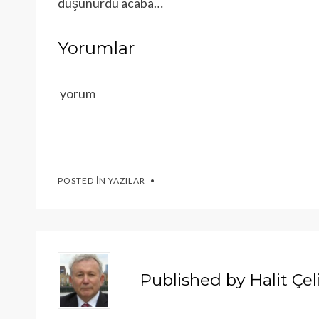
düşünürdü acaba…
Yorumlar
yorum
POSTED IN
YAZILAR
Published by
Halit Çe