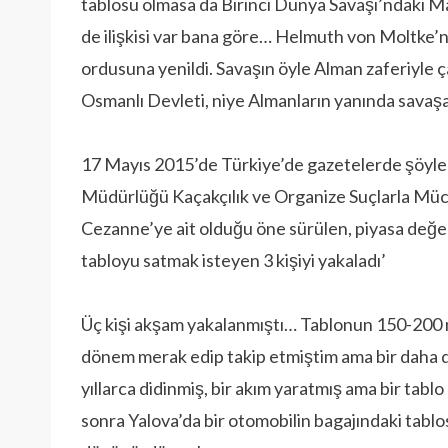
tablosu olmasa da Birinci Dünya Savaşı’ndaki M
de ilişkisi var bana göre… Helmuth von Moltke’n
ordusuna yenildi. Savaşın öyle Alman zaferiyl
Osmanlı Devleti, niye Almanların yanında savaşa
17 Mayıs 2015’de Türkiye’de gazetelerde şöyle 
Müdürlüğü Kaçakçılık ve Organize Suçlarla Müca
Cezanne’ye ait olduğu öne sürülen, piyasa değeri
tabloyu satmak isteyen 3 kişiyi yakaladı’
Üç kişi akşam yakalanmıştı… Tablonun 150-200 mi
dönem merak edip takip etmiştim ama bir daha 
yıllarca didinmiş, bir akım yaratmış ama bir tab
sonra Yalova’da bir otomobilin bagajındaki tabl