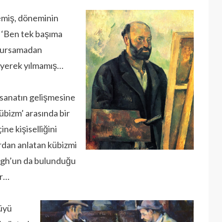
emiş, döneminin
 ‘Ben tek başıma
umursamadan
diyerek yılmamış…
sanatın gelişmesine
Kübizm’ arasında bir
e kişiselliğini
ardan anlatan kübizmi
ogh’un da bulunduğu
ur…
üyü