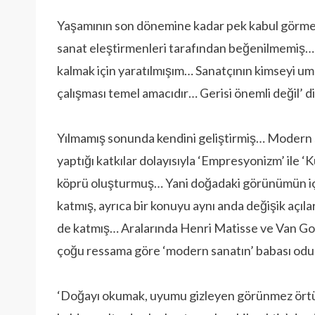
Yaşamının son dönemine kadar pek kabul görm
sanat eleştirmenleri tarafından beğenilmemiş…
kalmak için yaratılmışım… Sanatçının kimseyi 
çalışması temel amacıdır… Gerisi önemli değil’ 
Yılmamış sonunda kendini geliştirmiş… Modern 
yaptığı katkılar dolayısıyla ‘Empresyonizm’ ile ‘
köprü oluşturmuş… Yani doğadaki görünümün için
katmış, ayrıca bir konuyu aynı anda değişik açıl
de katmış… Aralarında Henri Matisse ve Van G
çoğu ressama göre ‘modern sanatın’ babası od
‘Doğayı okumak, uyumu gizleyen görünmez ört