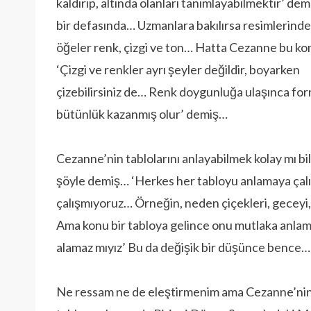
kaldırıp, altında olanları tanımlayabilmektir’ de
bir defasında… Uzmanlara bakılırsa resimlerinde
öğeler renk, çizgi ve ton… Hatta Cezanne bu k
‘Çizgi ve renkler ayrı şeyler değildir, boyarken
çizebilirsiniz de… Renk doygunluğa ulaşınca fo
bütünlük kazanmış olur’ demiş…
Cezanne’nin tablolarını anlayabilmek kolay mı b
şöyle demiş… ‘Herkes her tabloyu anlamaya çalı
çalışmıyoruz… Örneğin, neden çiçekleri, geceyi
Ama konu bir tabloya gelince onu mutlaka anl
alamaz mıyız’ Bu da değişik bir düşünce bence…
Ne ressam ne de eleştirmenim ama Cezanne’ni