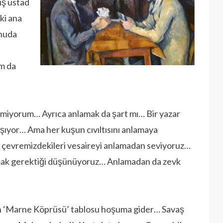
miş üstad
ki ana
onuda
rm da
ilmiyorum… Ayrıca anlamak da şart mı… Bir yazar
şıyor… Ama her kuşun cıvıltısını anlamaya
, çevremizdekileri vesaireyi anlamadan seviyoruz…
amak gerektiği düşünüyoruz… Anlamadan da zevk
n ‘Marne Köprüsü’ tablosu hoşuma gider… Savaş