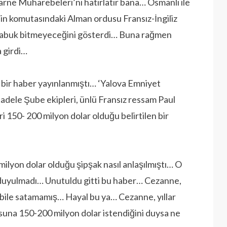
arne Muharebeleri’ni hatırlatır bana… Osmanlı ile
in komutasındaki Alman ordusu Fransız-İngiliz
e çabuk bitmeyeceğini gösterdi… Buna rağmen
 girdi…
bir haber yayınlanmıştı… ‘Yalova Emniyet
dele Şube ekipleri, ünlü Fransız ressam Paul
 150- 200 milyon dolar olduğu belirtilen bir
lyon dolar olduğu şipşak nasıl anlaşılmıştı… O
duyulmadı… Unutuldu gitti bu haber… Cezanne,
lo bile satamamış… Hayal bu ya… Cezanne, yıllar
osuna 150-200 milyon dolar istendiğini duysa ne