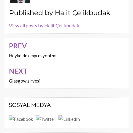
Published by
Halit Çelikbudak
View all posts by Halit Çelikbudak
PREV
Yazı
dolaşımı
Heykelde empresyonizm
NEXT
Glasgow zirvesi
SOSYAL MEDYA