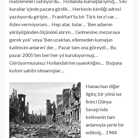
malzemeleri satılıyordu… Hollanda kumaşlarıymış… Sıkı
kurallar içinde pazara girdik… Herkesin kimliği adresi
yazılıyordu girişte… Frankfurt’ta bir Türk terzi var…
Adını vermiyorum… Hep atar, tutar… ‘Ben adamın
yürüyüşünden ölçüsünü alırım… Gelmesine, mezuraya
gerek yok’ veya ‘Ben uzaktan, ellemeden kumaşın
kalitesini anlarım’ der… Pazar tam ona göreydi… Bu
pazar 2005’ten beri her yıl kuruluyormuş…
Görüyormusunuz Hollandalı’nın uyanıklığını… Boşuna
koloni sahibi olmamışlar…
Hanau’nun diğer
ilginç bir yönü ise
İkinci Dünya
Savaşı’nda
kelimenin tam
anlamıyla yerle bir
edilmiş… 1944