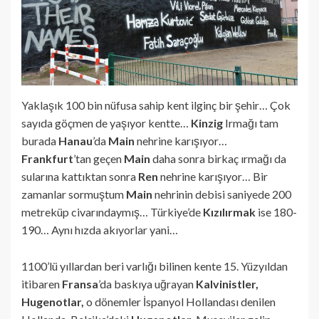
Yaklaşık 100 bin nüfusa sahip kent ilginç bir şehir… Çok
sayıda göçmen de yaşıyor kentte…
Kinzig
Irmağı tam
burada
Hanau
’da
Main
nehrine karışıyor…
Frankfurt
’tan geçen
Main
daha sonra birkaç ırmağı da
sularına kattıktan sonra
Ren
nehrine karışıyor… Bir
zamanlar sormuştum
Main
nehrinin debisi saniyede 200
metreküp civarındaymış… Türkiye’de
Kızılırmak
ise 180-
190… Aynı hızda akıyorlar yani…
1100’lü yıllardan beri varlığı bilinen kente 15. Yüzyıldan
itibaren
Fransa
’da baskıya uğrayan
Kalvinistler,
Hugenotlar,
o dönemler İspanyol Hollandası denilen