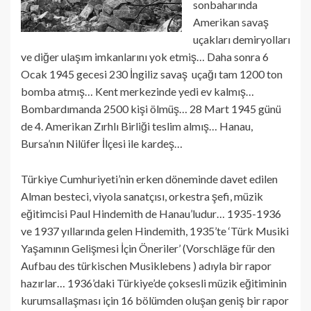
sonbaharında
Amerikan savaş
uçakları demiryolları
ve diğer ulaşım imkanlarını yok etmiş… Daha sonra 6
Ocak 1945 gecesi 230 İngiliz savaş uçağı tam 1200 ton
bomba atmış… Kent merkezinde yedi ev kalmış…
Bombardımanda 2500 kişi ölmüş… 28 Mart 1945 günü
de 4. Amerikan Zırhlı Birliği teslim almış… Hanau,
Bursa’nın Nilüfer İlçesi ile kardeş…
Türkiye Cumhuriyeti’nin erken döneminde davet edilen
Alman besteci, viyola sanatçısı, orkestra şefi, müzik
eğitimcisi Paul Hindemith de Hanau’ludur… 1935-1936
ve 1937 yıllarında gelen Hindemith, 1935’te ‘Türk Musiki
Yaşamının Gelişmesi İçin Öneriler’ (Vorschläge für den
Aufbau des türkischen Musiklebens ) adıyla bir rapor
hazırlar… 1936’daki Türkiye’de çoksesli müzik eğitiminin
kurumsallaşması için 16 bölümden oluşan geniş bir rapor