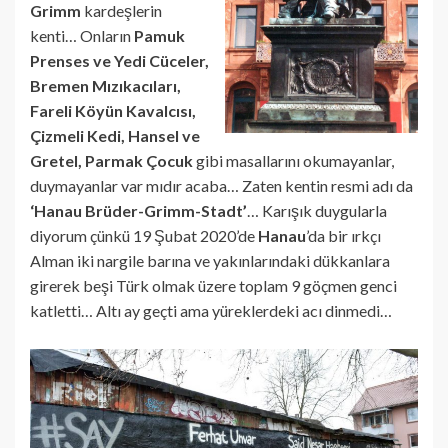
Grimm
kardeşlerin
kenti… Onların
Pamuk
Prenses ve Yedi Cüceler,
Bremen Mızıkacıları,
Fareli Köyün Kavalcısı,
Çizmeli Kedi, Hansel ve
Gretel, Parmak Çocuk
gibi masallarını okumayanlar,
duymayanlar var mıdır acaba… Zaten kentin resmi adı da
‘Hanau Brüder-Grimm-Stadt’
… Karışık duygularla
diyorum çünkü 19 Şubat 2020’de
Hanau
’da bir ırkçı
Alman iki nargile barına ve yakınlarındaki dükkanlara
girerek beşi Türk olmak üzere toplam 9 göçmen genci
katletti… Altı ay geçti ama yüreklerdeki acı dinmedi…