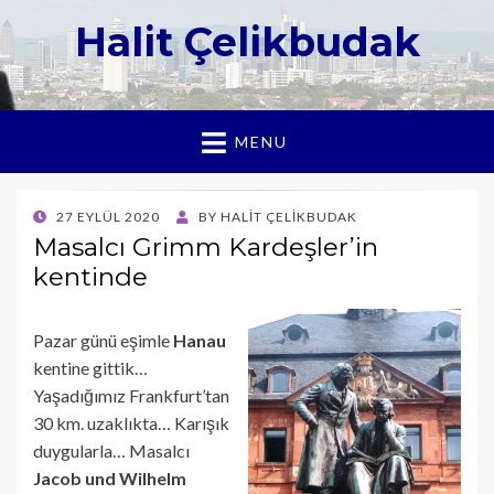
Halit Çelikbudak
MENU
POSTED
27 EYLÜL 2020
BY
HALIT ÇELIKBUDAK
ON
Masalcı Grimm Kardeşler’in
kentinde
Pazar günü eşimle
Hanau
kentine gittik…
Yaşadığımız Frankfurt’tan
30 km. uzaklıkta… Karışık
duygularla… Masalcı
Jacob und Wilhelm