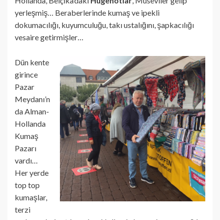
Hollanda, Belçika’daki
Hugenotlar
, Museviler gelip
yerleşmiş… Beraberlerinde kumaş ve ipekli
dokumacılığı, kuyumculuğu, takı ustalığını, şapkacılığı
vesaire getirmişler…
Dün kente
girince
Pazar
Meydanı’n
da Alman-
Hollanda
Kumaş
Pazarı
vardı…
Her yerde
top top
kumaşlar,
terzi