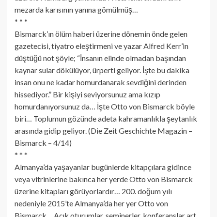
mezarda karısının yanına gömülmüş…
* * *
Bismarck’ın ölüm haberi üzerine dönemin önde gelen
gazetecisi, tiyatro eleştirmeni ve yazar Alfred Kerr’in
düştüğü not şöyle; “İnsanın elinde olmadan başından
kaynar sular dökülüyor, ürperti geliyor. İşte bu dakika
insan onu ne kadar homurdanarak sevdiğini derinden
hissediyor.” Bir kişiyi seviyorsunuz ama kızıp
homurdanıyorsunuz da… İşte Otto von Bismarck böyle
biri… Toplumun gözünde adeta kahramanlıkla şeytanlık
arasında gidip geliyor. (Die Zeit Geschichte Magazin –
Bismarck – 4/14)
* * *
Almanya’da yaşayanlar bugünlerde kitapçılara gidince
veya vitrinlerine bakınca her yerde Otto von Bismarck
üzerine kitapları görüyorlardır… 200. doğum yılı
nedeniyle 2015’te Almanya’da her yer Otto von
Bismarck… Açık oturumlar, seminerler, konferanslar art