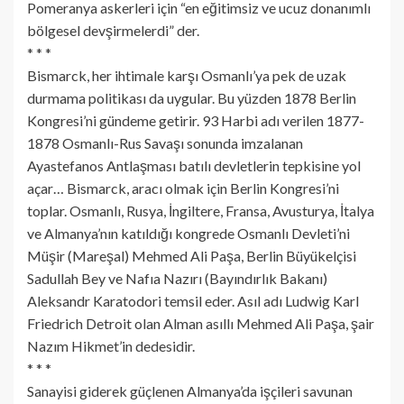
Pomeranya askerleri için “en eğitimsiz ve ucuz donanımlı
bölgesel devşirmelerdi” der.
* * *
Bismarck, her ihtimale karşı Osmanlı’ya pek de uzak
durmama politikası da uygular. Bu yüzden 1878 Berlin
Kongresi’ni gündeme getirir. 93 Harbi adı verilen 1877-
1878 Osmanlı-Rus Savaşı sonunda imzalanan
Ayastefanos Antlaşması batılı devletlerin tepkisine yol
açar… Bismarck, aracı olmak için Berlin Kongresi’ni
toplar. Osmanlı, Rusya, İngiltere, Fransa, Avusturya, İtalya
ve Almanya’nın katıldığı kongrede Osmanlı Devleti’ni
Müşir (Mareşal) Mehmed Ali Paşa, Berlin Büyükelçisi
Sadullah Bey ve Nafıa Nazırı (Bayındırlık Bakanı)
Aleksandr Karatodori temsil eder. Asıl adı Ludwig Karl
Friedrich Detroit olan Alman asıllı Mehmed Ali Paşa, şair
Nazım Hikmet’in dedesidir.
* * *
Sanayisi giderek güçlenen Almanya’da işçileri savunan