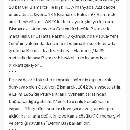
10 bin yer Bismarck ile ilişkili… Almanya’da 721 cadde
onun adını taşıyor… 146 Bismarck kulesi, 97 Bismarck
anıtı, heykeli var… ABD’de dokuz yerleşim yerinin adı
Bismarck… Almanya’da Gelsenkirchen’de Bismarck
mahallesi var… Hatta Pasifik Okyanusu’nda Papua-Yeni
Gine’nin yakınında denizin bir bölümü ile küçük bir ada
grubuna Bismarck adı verilmiş… Hamburg’da 35
metrelik devasa Bismarck heykeli tüm haşmetiyle
dikkati çekiyor…
* * *
Prusya’da aristokrat bir toprak sahibinin oğlu olarak
dünyaya gelen Otto von Bismarck, 1842’de siyasete atılır.
8 Ekim 1862’de Prusya Kralı I. Wilhelm tarafından
başbakanlığa getirilir. Mecliste o ünlü konuşmasını
yapar… “Bugünün sorunları konuşarak ve çoğunluğun
aldığı kararlarla değil, kılıç ve kanla çözülür.” O monarşiyi
ve sertliği savunan “Demir Başbakan” dır.