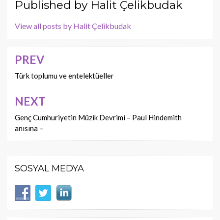
Published by
Halit Çelikbudak
View all posts by Halit Çelikbudak
PREV
Yazı
dolaşımı
Türk toplumu ve entelektüeller
NEXT
Genç Cumhuriyetin Müzik Devrimi – Paul Hindemith
anısına –
SOSYAL MEDYA