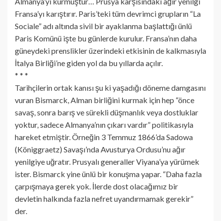
Almanya’yı kurmuştur… Prusya karşısındaki ağır yenilgi
Fransa’yı karıştırır. Paris’teki tüm devrimci grupların “La
Sociale” adı altında sivil bir ayaklanma başlattığı ünlü
Paris Komünü işte bu günlerde kurulur. Fransa’nın daha
güneydeki prenslikler üzerindeki etkisinin de kalkmasıyla
İtalya Birliği’ne giden yol da bu yıllarda açılır.
* * *
Tarihçilerin ortak kanısı şu ki yaşadığı döneme damgasını
vuran Bismarck, Alman birliğini kurmak için hep “önce
savaş, sonra barış ve sürekli düşmanlık veya dostluklar
yoktur, sadece Almanya’nın çıkarı vardır” politikasıyla
hareket etmiştir. Örneğin 3 Temmuz 1866’da Sadowa
(Königgraetz) Savaşı’nda Avusturya Ordusu’nu ağır
yenilgiye uğratır. Prusyalı generaller Viyana’ya yürümek
ister. Bismarck yine ünlü bir konuşma yapar. “Daha fazla
çarpışmaya gerek yok. İlerde dost olacağımız bir
devletin halkında fazla nefret uyandırmamak gerekir”
der.