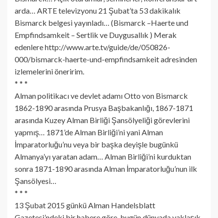
arda… ARTE televizyonu 21 Şubat’ta 53 dakikalık
Bismarck belgesi yayınladı… (Bismarck –Haerte und
Empfindsamkeit – Sertlik ve Duygusallık ) Merak
edenlere http://www.arte.tv/guide/de/050826-
000/bismarck-haerte-und-empfindsamkeit adresinden
izlemelerini öneririm.
* * *
Alman politikacı ve devlet adamı Otto von Bismarck
1862-1890 arasında Prusya Başbakanlığı, 1867-1871
arasında Kuzey Alman Birliği Şansölyeliği görevlerini
yapmış… 1871’de Alman Birliği’ni yani Alman
İmparatorluğu’nu veya bir başka deyişle bugünkü
Almanya’yı yaratan adam… Alman Birliği’ni kurduktan
sonra 1871-1890 arasında Alman İmparatorluğu’nun ilk
Şansölyesi…
* * *
13 Şubat 2015 günkü Alman Handelsblatt
Gazetesi’ndeki bir habere göre, bugün dünyada yaklaşık