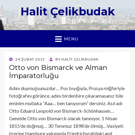
Halit Çelikbudak
MENU
POSTED
24 ŞUBAT 2015
BY
HALIT ÇELIKBUDAK
ON
Otto von Bismarck ve Alman
İmparatorluğu
Adını duymuşsunuzdur… Pos bıyığıyla, Prusya miğferiyle
fotoğrafını görünce, adını birdenbire çıkaramasanız bile
eminim mutlaka “Aaa… ben tanıyorum” dersiniz. Asıl adı
Otto Eduard Leopold von Bismarck-Schönhausen…
Genelde Otto von Bismarck olarak tanınıyor. 1 Nisan
1815’de doğmuş… 30 Temmuz 1898’de ölmüş…Vasiyeti
üzerine Hamburg yakınında Friedrichsruh’daki anıt