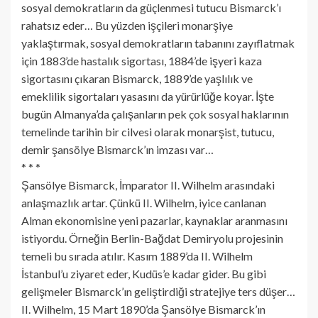
sosyal demokratların da güçlenmesi tutucu Bismarck’ı
rahatsız eder… Bu yüzden işçileri monarşiye
yaklaştırmak, sosyal demokratların tabanını zayıflatmak
için 1883’de hastalık sigortası, 1884’de işyeri kaza
sigortasını çıkaran Bismarck, 1889’de yaşlılık ve
emeklilik sigortaları yasasını da yürürlüğe koyar. İşte
bugün Almanya’da çalışanların pek çok sosyal haklarının
temelinde tarihin bir cilvesi olarak monarşist, tutucu,
demir şansölye Bismarck’ın imzası var…
* * *
Şansölye Bismarck, İmparator II. Wilhelm arasındaki
anlaşmazlık artar. Çünkü II. Wilhelm, iyice canlanan
Alman ekonomisine yeni pazarlar, kaynaklar aranmasını
istiyordu. Örneğin Berlin-Bağdat Demiryolu projesinin
temeli bu sırada atılır. Kasım 1889’da II. Wilhelm
İstanbul’u ziyaret eder, Kudüs’e kadar gider. Bu gibi
gelişmeler Bismarck’ın geliştirdiği stratejiye ters düşer…
II. Wilhelm, 15 Mart 1890’da Şansölye Bismarck’ın