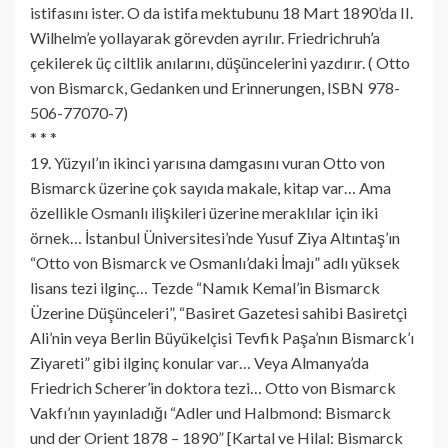
istifasını ister. O da istifa mektubunu 18 Mart 1890’da II.
Wilhelm’e yollayarak görevden ayrılır. Friedrichruh’a
çekilerek üç ciltlik anılarını, düşüncelerini yazdırır. ( Otto
von Bismarck, Gedanken und Erinnerungen, ISBN 978-
506-77070-7)
* * *
19. Yüzyıl’ın ikinci yarısına damgasını vuran Otto von
Bismarck üzerine çok sayıda makale, kitap var… Ama
özellikle Osmanlı ilişkileri üzerine meraklılar için iki
örnek… İstanbul Üniversitesi’nde Yusuf Ziya Altıntaş’ın
“Otto von Bismarck ve Osmanlı’daki İmajı” adlı yüksek
lisans tezi ilginç… Tezde “Namık Kemal’in Bismarck
Üzerine Düşünceleri”, “Basiret Gazetesi sahibi Basiretçi
Ali’nin veya Berlin Büyükelçisi Tevfik Paşa’nın Bismarck’ı
Ziyareti” gibi ilginç konular var… Veya Almanya’da
Friedrich Scherer’in doktora tezi… Otto von Bismarck
Vakfı’nın yayınladığı “Adler und Halbmond: Bismarck
und der Orient 1878 – 1890” [Kartal ve Hilal: Bismarck