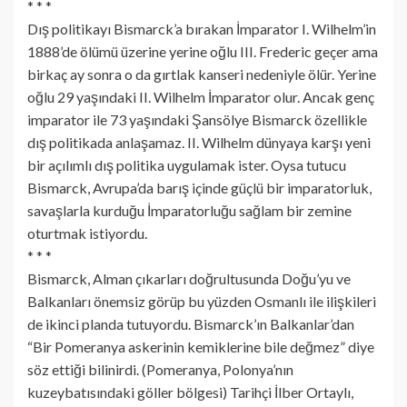
* * *
Dış politikayı Bismarck’a bırakan İmparator I. Wilhelm’in
1888’de ölümü üzerine yerine oğlu III. Frederic geçer ama
birkaç ay sonra o da gırtlak kanseri nedeniyle ölür. Yerine
oğlu 29 yaşındaki II. Wilhelm İmparator olur. Ancak genç
imparator ile 73 yaşındaki Şansölye Bismarck özellikle
dış politikada anlaşamaz. II. Wilhelm dünyaya karşı yeni
bir açılımlı dış politika uygulamak ister. Oysa tutucu
Bismarck, Avrupa’da barış içinde güçlü bir imparatorluk,
savaşlarla kurduğu İmparatorluğu sağlam bir zemine
oturtmak istiyordu.
* * *
Bismarck, Alman çıkarları doğrultusunda Doğu’yu ve
Balkanları önemsiz görüp bu yüzden Osmanlı ile ilişkileri
de ikinci planda tutuyordu. Bismarck’ın Balkanlar’dan
“Bir Pomeranya askerinin kemiklerine bile değmez” diye
söz ettiği bilinirdi. (Pomeranya, Polonya’nın
kuzeybatısındaki göller bölgesi) Tarihçi İlber Ortaylı,