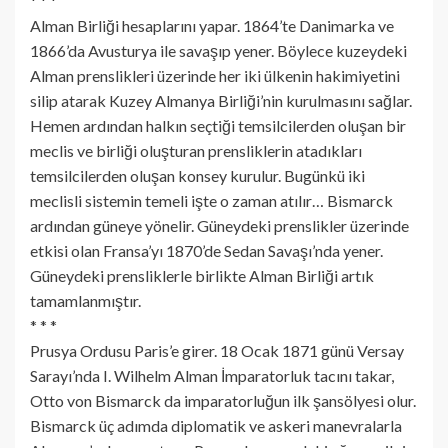
* * *
Alman Birliği hesaplarını yapar. 1864’te Danimarka ve
1866’da Avusturya ile savaşıp yener. Böylece kuzeydeki
Alman prenslikleri üzerinde her iki ülkenin hakimiyetini
silip atarak Kuzey Almanya Birliği’nin kurulmasını sağlar.
Hemen ardından halkın seçtiği temsilcilerden oluşan bir
meclis ve birliği oluşturan prensliklerin atadıkları
temsilcilerden oluşan konsey kurulur. Bugünkü iki
meclisli sistemin temeli işte o zaman atılır… Bismarck
ardından güneye yönelir. Güneydeki prenslikler üzerinde
etkisi olan Fransa’yı 1870’de Sedan Savaşı’nda yener.
Güneydeki prensliklerle birlikte Alman Birliği artık
tamamlanmıştır.
* * *
Prusya Ordusu Paris’e girer. 18 Ocak 1871 günü Versay
Sarayı’nda I. Wilhelm Alman İmparatorluk tacını takar,
Otto von Bismarck da imparatorluğun ilk şansölyesi olur.
Bismarck üç adımda diplomatik ve askeri manevralarla