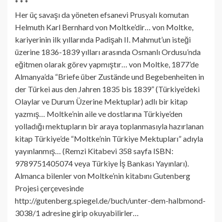
* * *
Her üç savaşı da yöneten efsanevi Prusyalı komutan
Helmuth Karl Bernhard von Moltke’dir… von Moltke,
kariyerinin ilk yıllarında Padişah II. Mahmut’un isteği
üzerine 1836-1839 yılları arasında Osmanlı Ordusu’nda
eğitmen olarak görev yapmıştır… von Moltke, 1877’de
Almanya’da “Briefe über Zustände und Begebenheiten in
der Türkei aus den Jahren 1835 bis 1839” (Türkiye’deki
Olaylar ve Durum Üzerine Mektuplar) adlı bir kitap
yazmış… Moltke’nin aile ve dostlarına Türkiye’den
yolladığı mektupların bir araya toplanmasıyla hazırlanan
kitap Türkiye’de “Moltke’nin Türkiye Mektupları” adıyla
yayınlanmış… (Remzi Kitabevi 358 sayfa ISBN:
9789751405074 veya Türkiye İş Bankası Yayınları).
Almanca bilenler von Moltke’nin kitabını Gutenberg
Projesi çerçevesinde
http://gutenberg.spiegel.de/buch/unter-dem-halbmond-
3038/1 adresine girip okuyabilirler…